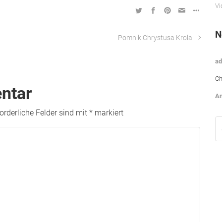
Vi
N
Pomnik Chrystusa Krola
ad
Ch
ntar
An
forderliche Felder sind mit
*
markiert