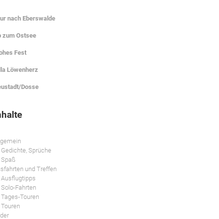
ur nach Eberswalde
 zum Ostsee
ohes Fest
lla Löwenherz
ustadt/Dosse
nhalte
lgemein
Gedichte, Sprüche
Spaß
sfahrten und Treffen
Ausflugtipps
Solo-Fahrten
Tages-Touren
Touren
lder