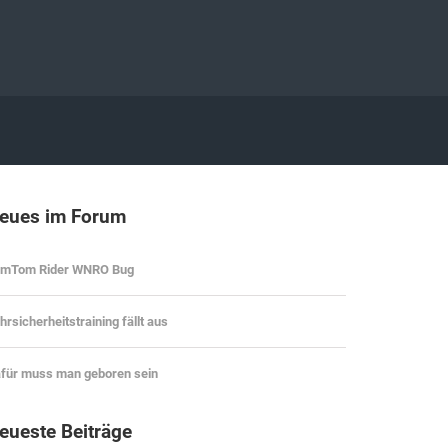
eues im Forum
omTom Rider WNRO Bug
hrsicherheitstraining fällt aus
für muss man geboren sein
eueste Beiträge