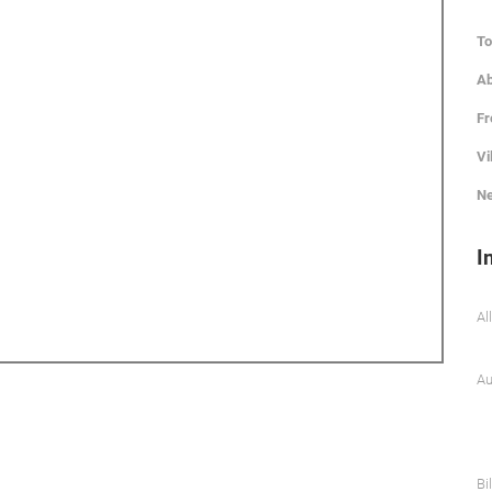
To
Ab
Fr
Vi
Ne
I
Al
Au
Bi