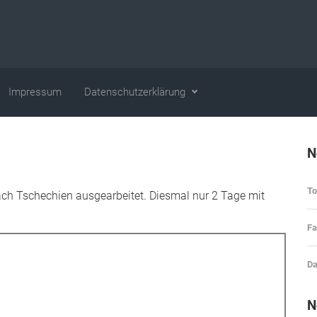
Impressum
Datenschutzerklärung
N
T
ach Tschechien ausgearbeitet. Diesmal nur 2 Tage mit
Fa
Da
N