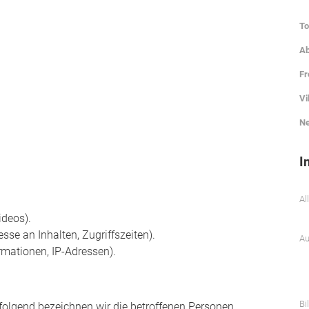
To
Ab
Fr
Vi
Ne
I
Al
ideos).
sse an Inhalten, Zugriffszeiten).
Au
mationen, IP-Adressen).
Bi
olgend bezeichnen wir die betroffenen Personen