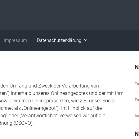
Impressum
Datenschutzerklärung
N
T
rt, den Umfang und Zweck der Verarbeitung von
en“) innerhalb unseres Onlineangebotes und der mit ihm
Fa
owie externen Onlinepräsenzen, wie z.B. unser Social
hnet als „Onlineangebot“). Im Hinblick auf die
ung“ oder „Verantwortlicher“ verweisen wir auf die
Da
rdnung (DSGVO).
N