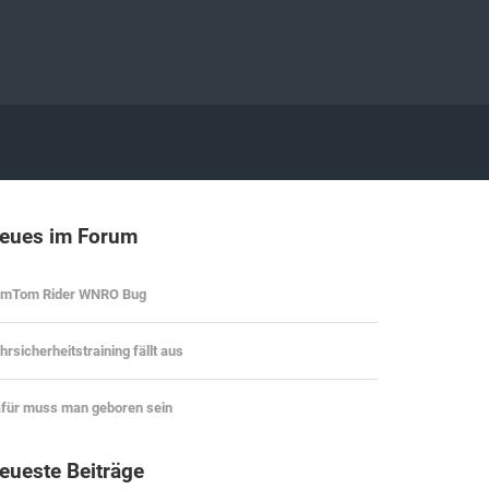
eues im Forum
omTom Rider WNRO Bug
hrsicherheitstraining fällt aus
für muss man geboren sein
eueste Beiträge