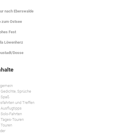
ur nach Eberswalde
 zum Ostsee
ohes Fest
lla Löwenherz
ustadt/Dosse
nhalte
lgemein
Gedichte, Sprüche
Spaß
sfahrten und Treffen
Ausflugtipps
Solo-Fahrten
Tages-Touren
Touren
lder