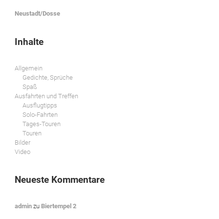
Neustadt/Dosse
Inhalte
Allgemein
Gedichte, Sprüche
Spaß
Ausfahrten und Treffen
Ausflugtipps
Solo-Fahrten
Tages-Touren
Touren
Bilder
Video
Neueste Kommentare
admin
zu
Biertempel 2