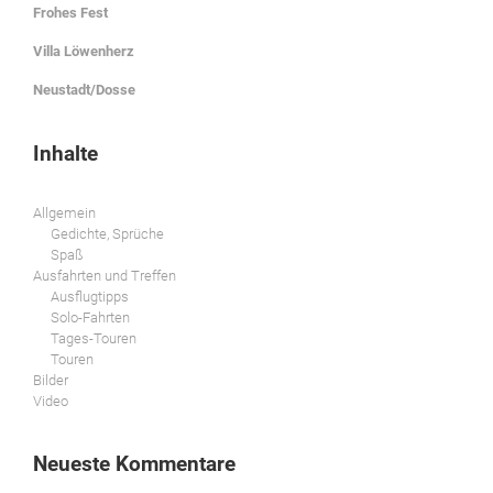
Frohes Fest
Villa Löwenherz
Neustadt/Dosse
Inhalte
Allgemein
Gedichte, Sprüche
Spaß
Ausfahrten und Treffen
Ausflugtipps
Solo-Fahrten
Tages-Touren
Touren
Bilder
Video
Neueste Kommentare