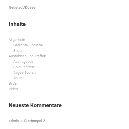
Neustadt/Dosse
Inhalte
Allgemein
Gedichte, Sprüche
Spaß
Ausfahrten und Treffen
Ausflugtipps
Solo-Fahrten
Tages-Touren
Touren
Bilder
Video
Neueste Kommentare
admin
zu
Biertempel 2