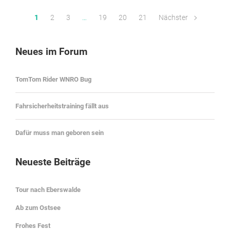
1
2
3
…
19
20
21
Nächster
Neues im Forum
TomTom Rider WNRO Bug
Fahrsicherheitstraining fällt aus
Dafür muss man geboren sein
Neueste Beiträge
Tour nach Eberswalde
Ab zum Ostsee
Frohes Fest