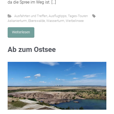
da die Spree im Weg ist. […]
Ausfahrten und Treffen
,
Ausflugtipps
,
Tages-Touren
Askanierturm
,
Eberswalde
,
Wasserturm
,
Werbelinsee
Weiterlesen
Ab zum Ostsee