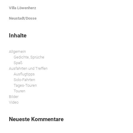
Villa Löwenherz
Neustadt/Dosse
Inhalte
Allgemein
Gedichte, Sprüche
Spaß
Ausfahrten und Treffen
Ausflugtipps
Solo-Fahrten
Tages-Touren
Touren
Bilder
Video
Neueste Kommentare